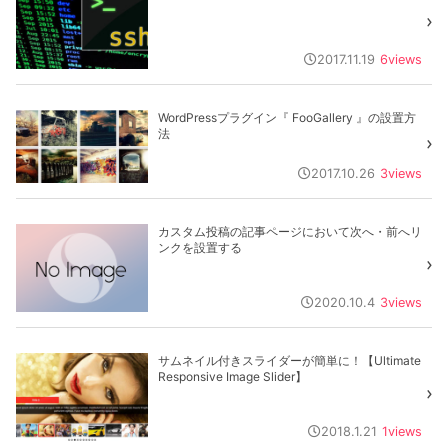
2017.11.19
6
views
WordPressプラグイン『 FooGallery 』の設置方
法
2017.10.26
3
views
カスタム投稿の記事ページにおいて次へ・前へリ
ンクを設置する
2020.10.4
3
views
サムネイル付きスライダーが簡単に！【Ultimate
Responsive Image Slider】
2018.1.21
1
views