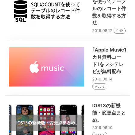
を使ってテーブ
ルのレコード件
数を取得する方
法
2019.08.17
PHP
｢Apple Music1
カ月無料コー
ド｣をフジテレ
ビが無料配布
2019.08.14
Apple
IOS13の新機
能・変更点まと
め。
2019.06.10