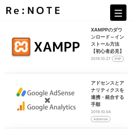
新着記事
▼
▼
XAMPPのダウ
ンロード～イン
▼
ストール方法
【初心者必見】
2019.10.27
PHP
▼
アドセンスとア
▼
ナリティクスを
連携・統合する
▼
手順
2019.10.04
Adsense