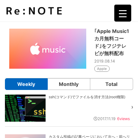
カテゴリー:
Apple Music
▼
の記事一覧
▼
｢Apple Music1
カ月無料コー
▼
ド｣をフジテレ
ビが無料配布
2019.08.14
▼
Apple
Weekly
Monthly
Total
▼
ssh(コマンド)でファイルを消す方法(root権限)
▼
2017.11.19
6
views
カスタム投稿の記事ページにおいて次へ・前へリ